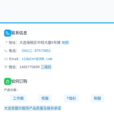
联系信息
📍
地址：大连保税区中轻大厦8号楼
地图
📞
电话：
（0411）87573851
✉️
Email：
sidaier@188.com
💬
微信：1465770699
二维码
如何订购
产品分类：
工作服
校服
T恤衫
制服
大连思戴尔服饰产品质量及服务承诺