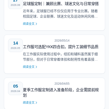
27
足球服定制｜兼顾比赛、球迷文化与日常穿搭
2026.06
近年来，足球服已经不仅仅应用于专业比赛。随着
校园足球、企业联赛、球迷文化及运动休闲风格的
不断发展，越来越多的团队开始关注足球服的设计
阅读全文
感、舒适性以及整体形象展示效果。近期，大连思
戴尔服饰有限公司完成了一款足球服定制效果展
示。整体采用浅粉色作…
2026/05/14
14
工作服可选配YKK四合扣，提升工装细节品质
2026.05
在工作服实际使用过程中，纽扣和辅料虽然属于细
节部分，但对于日常穿着体验和耐用性有着直接影
响。 近期，部分企业客户在工作服定制中提出了对
阅读全文
辅料品质的更高要求。 针对这一需求，大连思戴尔
服饰有限公司现可根据客户需求， 在部分工装款式
中提供 YK…
2026/04/05
05
夏季工作服定制进入准备阶段，企业需提前规
2026.04
划
阅读全文