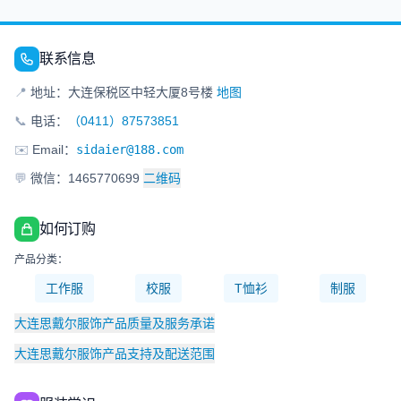
联系信息
📍
地址：大连保税区中轻大厦8号楼
地图
📞
电话：
（0411）87573851
✉️
Email：
sidaier@188.com
💬
微信：1465770699
二维码
如何订购
产品分类：
工作服
校服
T恤衫
制服
大连思戴尔服饰产品质量及服务承诺
大连思戴尔服饰产品支持及配送范围