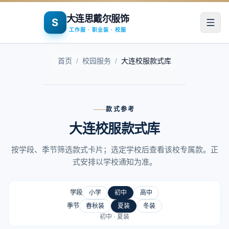
大连思戴尔服饰
S
打开
工作服 · 职业装 · 校服
首页
/
校园服务
/
大连校服款式库
款式参考
大连校服款式库
按学段、季节筛选款式卡片；选定学校后查看该校专属款。正
式安排以学校通知为准。
学段
小学
初中
高中
季节
春秋装
夏装
冬装
初中
·
夏装