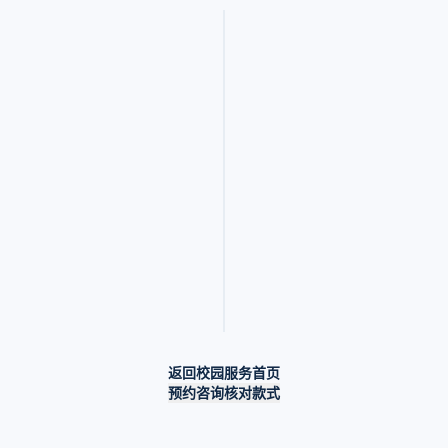
夏
装
初
中
初中夏装
短
袖
返回校园服务首页
预约咨询核对款式