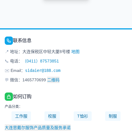
联系信息
📍
地址：大连保税区中轻大厦8号楼
地图
📞
电话：
（0411）87573851
✉️
Email：
sidaier@188.com
💬
微信：1465770699
二维码
如何订购
产品分类：
工作服
校服
T恤衫
制服
大连思戴尔服饰产品质量及服务承诺