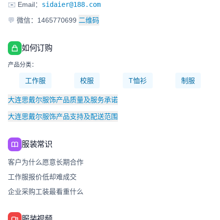
✉️
Email：
sidaier@188.com
💬
微信：1465770699
二维码
如何订购
产品分类：
工作服
校服
T恤衫
制服
大连思戴尔服饰产品质量及服务承诺
大连思戴尔服饰产品支持及配送范围
服装常识
客户为什么愿意长期合作
工作服报价低却难成交
企业采购工装最看重什么
服装视频