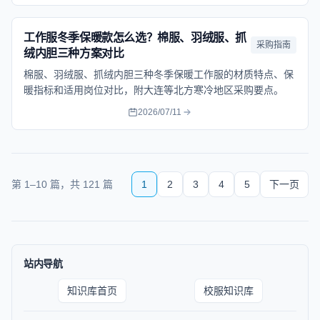
工作服冬季保暖款怎么选？棉服、羽绒服、抓
采购指南
绒内胆三种方案对比
棉服、羽绒服、抓绒内胆三种冬季保暖工作服的材质特点、保
暖指标和适用岗位对比，附大连等北方寒冷地区采购要点。
2026/07/11
第
1
–
10
篇，共
121
篇
1
2
3
4
5
下一页
站内导航
知识库首页
校服知识库