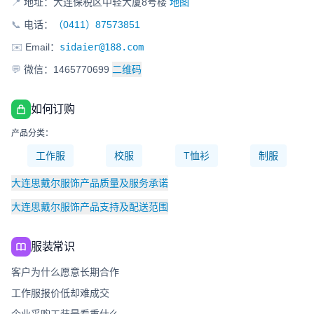
📍
地址：大连保税区中轻大厦8号楼
地图
📞
电话：
（0411）87573851
✉️
Email：
sidaier@188.com
💬
微信：1465770699
二维码
如何订购
产品分类：
工作服
校服
T恤衫
制服
大连思戴尔服饰产品质量及服务承诺
大连思戴尔服饰产品支持及配送范围
服装常识
客户为什么愿意长期合作
工作服报价低却难成交