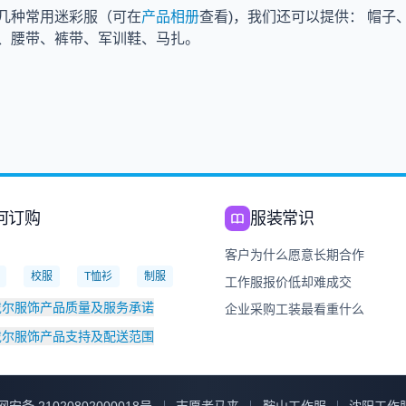
几种常用迷彩服（可在
产品相册
查看)，我们还可以提供： 帽子
、腰带、裤带、军训鞋、马扎。
何订购
服装常识
：
客户为什么愿意长期合作
校服
T恤衫
制服
工作服报价低却难成交
戴尔服饰产品质量及服务承诺
企业采购工装最看重什么
戴尔服饰产品支持及配送范围