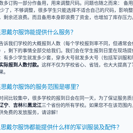
数多订购一部分作备用，用来调整尺码。问题也随之而来： 备
用少了，不够调整，很多学生只能选择不适合自己的尺码，影响
，剩余还浪费。而且备用本身即浪费了资金，也增加了库存压力
连思戴尔服饰能提供什么服务？
告诉我们学校的大概报到人数（每个学校报到率不同，但通常会
），剩下的事情全部交给我们。我们会在学生报到日里在现场提
：有多少学生就发多少套，穿多大号就发多大号（包括军训服和
实际报到人数付款。
这样不仅为学校省心、省钱，也大大提高了
果。
连思戴尔服饰的服务范围是哪里？
时间比较集中，很多学校的报到日会在同一天，为了保证服务质
辽宁
、
吉林
和
黑龙江
三个省份的所有学校。如果您不在该范围内
供免费的发放服务，请谅解！
连思戴尔服饰都能提供什么样的军训服装及配件？