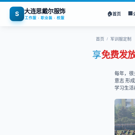
大连思戴尔服饰
S
🏠
🏢
首页
工作服 · 职业装 · 校服
首页
/
军训服定制
享
免费发
每年，很
意志 形
学习生活