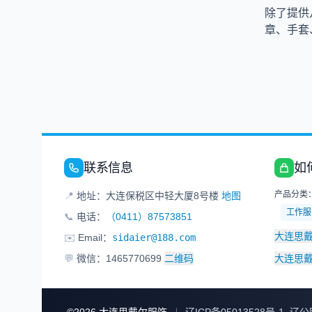
除了提供
章、手套
联系信息
如
产品分类
📍
地址：大连保税区中轻大厦8号楼
地图
工作服
📞
电话：
（0411）87573851
大连思
✉️
Email：
sidaier@188.com
💬
微信：1465770699
二维码
大连思