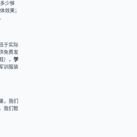
用多少够
整体效果；
。
低于实际
供免费发
鞋），
学
军训服装
量，我们
，我们暂