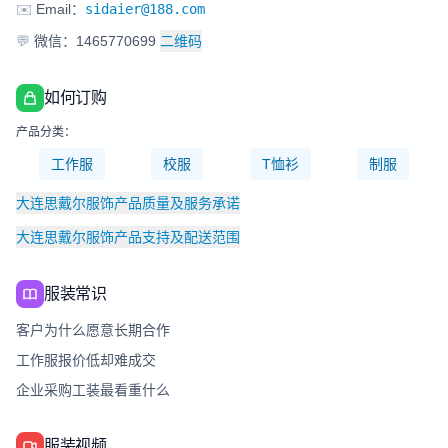
✉️
Email：
sidaier@188.com
💬
微信：1465770699
二维码
如何订购
产品分类：
工作服
校服
T恤衫
制服
大连思戴尔服饰产品质量及服务承诺
大连思戴尔服饰产品支持及配送范围
服装常识
客户为什么愿意长期合作
工作服报价低却难成交
企业采购工装最看重什么
服装视频