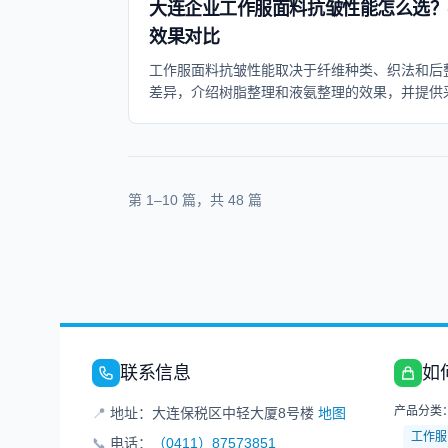
大连企业工作服面料抗皱性能怎么选？
效果对比
工作服面料抗皱性能取决于纤维种类、织法和后
差异，介绍树脂整理和液氨整理的效果，并提供
第
1
–
10
篇，共
48
篇
联系信息
如
产品分类
📍
地址：大连保税区中轻大厦8号楼
地图
工作服
📞
电话：
（0411）87573851