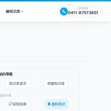
咨询热线
📖
知识库
0411-87573851
站内导航
知识库首页
校服知识库
全部分类
📋
🧵
采购指南
面料知识