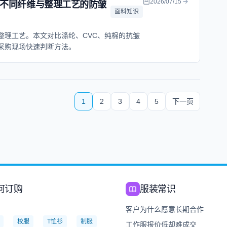
2026/07/15
不同纤维与整理工艺的防皱
面料知识
整理工艺。本文对比涤纶、CVC、纯棉的抗皱
采购现场快速判断方法。
1
2
3
4
5
下一页
何订购
服装常识
：
客户为什么愿意长期合作
校服
T恤衫
制服
工作服报价低却难成交