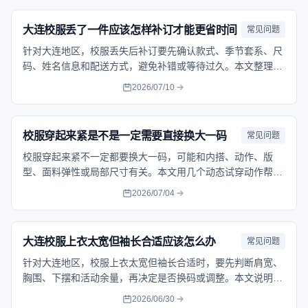
大连校服丢了一件应该怎样补订才能更省时间
常见问题
针对大连地区，校服丢失后补订要先确认款式、季节套系、尺
码、姓名信息和配送方式，避免补错或等待过久。本文整理补
订前的核对清单，帮助家长更快完成沟通和下单。帮助家长按
2026/07/10
流程核对问题、保留记录并选择合适的处理方式。
校服穿起来紧是不是一定需要直接换大一码
常见问题
校服穿起来紧不一定都要换大一码，可能和内搭、动作、版
型、面料弹性或局部尺寸有关。本文用几个动态试穿动作帮助
判断问题来源，让换码决定更准确。帮助家长按流程核对问
2026/07/04
题、保留记录并选择合适的处理方式。
大连校服上衣太宽但袖长合适应该怎么办
常见问题
针对大连地区，校服上衣太宽但袖长合适时，要先判断肩宽、
胸围、下摆和活动余量，再决定是否换码或调整。本文说明这
种常见矛盾的处理顺序，帮助家长避免只看单一部位下结论。
2026/06/30