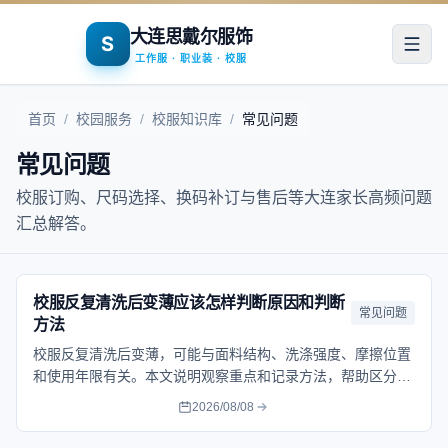
大连思戴尔服饰
S
打开
工作服 · 职业装 · 校服
首页
/
校园服务
/
校服知识库
/
常见问题
常见问题
校服订购、尺码选择、换码补订与售后等大连家长高频问题
汇总解答。
校服反复清洗后变薄应该怎样判断原因和判断
常见问题
方法
校服反复清洗后变薄，可能与面料结构、洗涤强度、摩擦位置
和使用年限有关。本文说明观察重点和记录方法，帮助区分正
常损耗和质量异常。帮助家长按流程核对问题、保留记录并选
2026/08/08
择合适的处理方式。