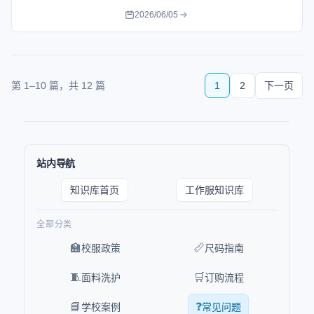
习惯，并给出试穿、记录、沟通和调整的完整处理顺序建议。
2026/06/05
第
1
–
10
篇，共
12
篇
1
2
下一页
站内导航
知识库首页
工作服知识库
全部分类
🏫
📏
校服政策
尺码指南
🧵
🛒
面料洗护
订购流程
📘
❓
学校案例
常见问题