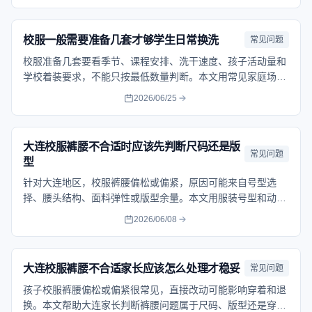
校服一般需要准备几套才够学生日常换洗
常见问题
校服准备几套要看季节、课程安排、洗干速度、孩子活动量和
学校着装要求，不能只按最低数量判断。本文用常见家庭场景
说明备装思路，帮助家长安排日常换洗更从容。帮助家长按流
2026/06/25
程核对问题、保留记录并选择合适的处理方式。
大连校服裤腰不合适时应该先判断尺码还是版
常见问题
型
针对大连地区，校服裤腰偏松或偏紧，原因可能来自号型选
择、腰头结构、面料弹性或版型余量。本文用服装号型和动态
试穿的方法区分具体问题来源，并给出换码、调整和售后处理
2026/06/08
的完整合理顺序。
大连校服裤腰不合适家长应该怎么处理才稳妥
常见问题
孩子校服裤腰偏松或偏紧很常见，直接改动可能影响穿着和退
换。本文帮助大连家长判断裤腰问题属于尺码、版型还是穿着