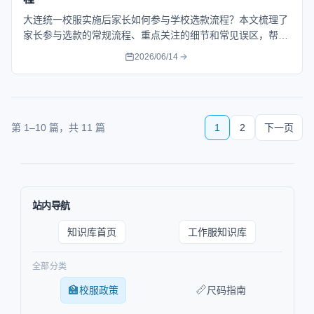
大连统一校服实施后家长如何参与学校选款流程？本文梳理了
家长参与选款的常规流程、重点关注的细节和常见误区，帮助
大连家长在校服选款中做出有效判断和建议。
2026/06/14
第
1
–
10
篇，共
11
篇
1
2
下一页
站内导航
知识库首页
工作服知识库
全部分类
🏫
📏
校服政策
尺码指南