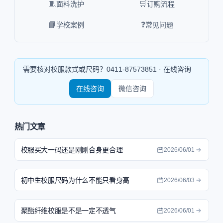
🧵
🛒
面料洗护
订购流程
📘
❓
学校案例
常见问题
需要核对校服款式或尺码？
0411-87573851
· 在线咨询
在线咨询
微信咨询
热门文章
校服买大一码还是刚刚合身更合理
2026/06/01
初中生校服尺码为什么不能只看身高
2026/06/03
聚酯纤维校服是不是一定不透气
2026/06/01