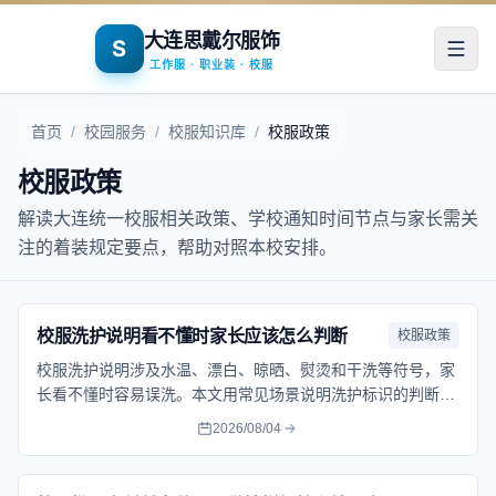
大连思戴尔服饰
S
打开
工作服 · 职业装 · 校服
首页
/
校园服务
/
校服知识库
/
校服政策
校服政策
解读大连统一校服相关政策、学校通知时间节点与家长需关
注的着装规定要点，帮助对照本校安排。
校服洗护说明看不懂时家长应该怎么判断
校服政策
校服洗护说明涉及水温、漂白、晾晒、熨烫和干洗等符号，家
长看不懂时容易误洗。本文用常见场景说明洗护标识的判断方
法，帮助减少缩水、褪色和变形。帮助家长按流程核对问题、
2026/08/04
保留记录并选择合适的处理方式。