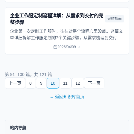
企业工作服定制流程详解：从需求到交付的完
采购指南
整步骤
企业第一次定制工作服时，往往对整个流程心里没底。这篇文
章详细拆解工作服定制的7个关键步骤，从需求梳理到交付验
收，帮你理清每个环节该做什么、注意什么，确保定制过程顺
2026/04/09
畅高效，最终拿到符合预期的工作服。
第
91
–
100
篇，共
121
篇
上一页
8
9
10
11
12
下一页
←
返回知识库首页
站内导航