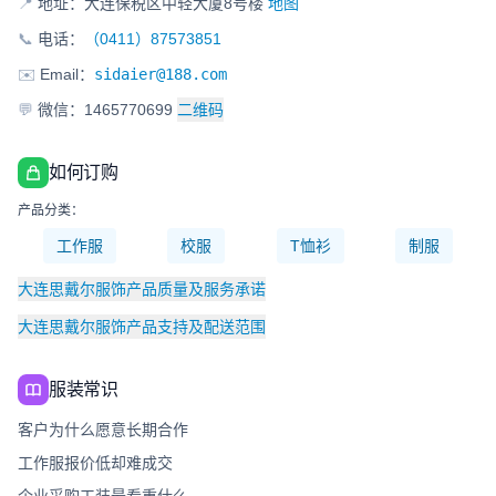
📍
地址：大连保税区中轻大厦8号楼
地图
📞
电话：
（0411）87573851
✉️
Email：
sidaier@188.com
💬
微信：1465770699
二维码
如何订购
产品分类：
工作服
校服
T恤衫
制服
大连思戴尔服饰产品质量及服务承诺
大连思戴尔服饰产品支持及配送范围
服装常识
客户为什么愿意长期合作
工作服报价低却难成交