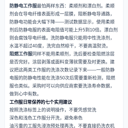
防静电工作服
最怕两样东西：柔顺剂和漂白剂。柔顺
剂会在导电纤维表面形成一层膜，阻断静电导通路，
防静电功能会大幅下降——测试数据显示，使用柔顺
剂后防静电服的表面电阻值可能上升5到10倍。漂白剂
则会腐蚀导电纤维。洗防静电服只能用中性洗涤剂，
水温不超过40度，洗完自然晾干，不要高温熨烫。
阻燃工作服
同样不能用柔顺剂，洗后要检查阻燃涂层
是否完好。涂层剥落或面料变薄就需要及时更换。建
议把这两类工作服的洗涤次数记录下来——一般防静
电服的防静电性能在洗涤50次后需要重新检测，阻燃
服也类似。采购时可以向供应商索要洗涤寿命数据，
做到心中有数。
工作服日常保养的七个实用建议
按照洗涤标签上的说明操作，不要凭感觉洗
深色和浅色工作服分开洗，避免串色
油污重的工服先浸泡预处理再洗，不要直接扔洗衣机