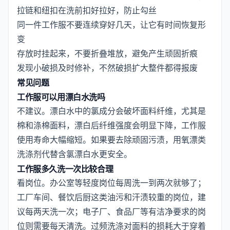
拉链和纽扣在洗前扣好拉好，防止勾丝
同一件工作服不要连续穿好几天，让它有时间恢复形
变
存放时挂起来，不要折叠堆放，避免产生顽固折痕
发现小破损及时修补，不然破损扩大整件都得报废
常见问题
工作服可以用漂白水洗吗
不建议。漂白水中的氯成分会破坏面料纤维，尤其是
棉和涤棉面料，漂白后纤维强度会明显下降，工作服
使用寿命大幅缩短。如果要去除顽固污渍，用氧漂类
洗涤剂代替含氯漂白水更安全。
工作服多久洗一次比较合理
看岗位。办公室等轻度岗位每周洗一到两次就够了；
工厂车间、餐饮后厨这类油污和汗渍较重的岗位，建
议每两天洗一次；电子厂、食品厂等有洁净要求的岗
位则需要每天清洗。过频洗涤对面料的损耗大于穿着