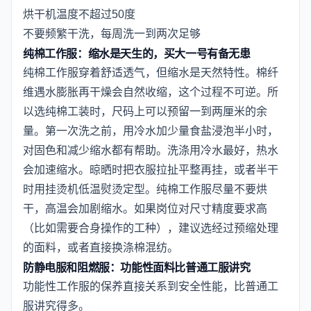
烘干机温度不超过50度
不要频繁干洗，每周洗一到两次足够
纯棉工作服：缩水是天生的，买大一号有备无患
纯棉工作服穿着舒适透气，但缩水是天然特性。棉纤
维遇水膨胀再干燥会自然收缩，这个过程不可逆。所
以选纯棉工装时，尺码上可以预留一到两厘米的余
量。第一次洗之前，用冷水加少量食盐浸泡半小时，
对固色和减少缩水都有帮助。洗涤用冷水最好，热水
会加速缩水。晾晒时把衣服拉扯平整再挂，或者半干
时用挂烫机低温熨烫定型。纯棉工作服尽量不要烘
干，高温会加剧缩水。如果岗位对尺寸精度要求高
（比如需要合身操作的工种），建议选经过预缩处理
的面料，或者直接换涤棉混纺。
防静电服和阻燃服：功能性面料比普通工服讲究
功能性工作服的保养直接关系到安全性能，比普通工
服讲究得多。