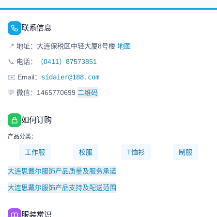
联系信息
📍
地址：大连保税区中轻大厦8号楼
地图
📞
电话：
（0411）87573851
✉️
Email：
sidaier@188.com
💬
微信：1465770699
二维码
如何订购
产品分类：
工作服
校服
T恤衫
制服
大连思戴尔服饰产品质量及服务承诺
大连思戴尔服饰产品支持及配送范围
服装常识