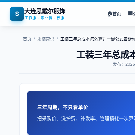
大连思戴尔服饰
S
🏠
🏢
首页
工作服 · 职业装 · 校服
首页
/
服装常识
/
工装三年总成本怎么算？一键公式告诉
工装三年总成
发布：202
三年周期，不只看单价
把采购价、洗护费、补发率、管理损耗一次算