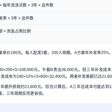
 每年洗涤次数 × 3年 × 总件数
发率 × 3年 × 总件数
 × 资金占用比例
单价180元。每人配发3套，200人规模。A方案年补发率25%
180×200×3=108,000元。乍看B贵出36,000元。但三年补发成
补发成本为180×10%×3×600=32,400元。两者补发差额已达21,6
外损耗约21,600元。综合计算后，A三年总成本可能达到147
方案，三年周期反而更省钱。