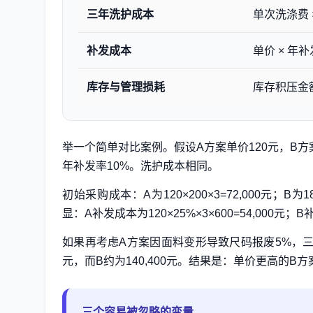
三年洗护成本
单次洗涤费 ×
补发成本
单价 × 年补
库存与管理损耗
库存积压金额
举一个简单对比案例。假设A方案单价120元，B方案
年补发率10%。洗护成本相同。
初始采购成本：A为120×200×3=72,000元；B为
显：A补发成本为120×25%×3×600=54,000元；B
如果再考虑A方案因面料变形导致尺码报废5%，三年额
元，而B约为140,400元。结果是：单价更高的B
三个容易被忽略的变量