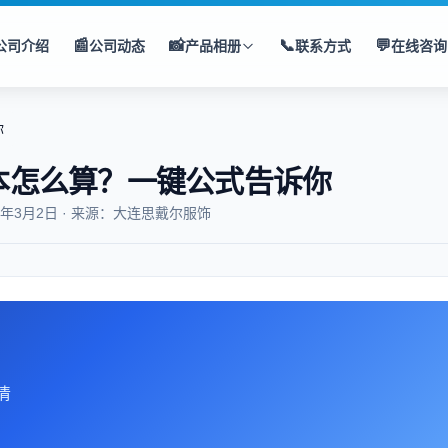
📰
📸
📞
💬
公司介绍
公司动态
产品相册
联系方式
在线咨询
你
本怎么算？一键公式告诉你
6年3月2日 · 来源：大连思戴尔服饰
清