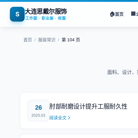
大连思戴尔服饰
S
🏠
🏢
首页
工作服 · 职业装 · 校服
首页
/
服装常识
/
第 104 页
面料、设计、
肘部耐磨设计提升工服耐久性
26
2025.03
阅读全文