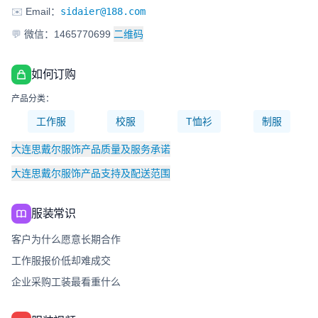
✉️
Email：
sidaier@188.com
💬
微信：1465770699
二维码
如何订购
产品分类：
工作服
校服
T恤衫
制服
大连思戴尔服饰产品质量及服务承诺
大连思戴尔服饰产品支持及配送范围
服装常识
客户为什么愿意长期合作
工作服报价低却难成交
企业采购工装最看重什么