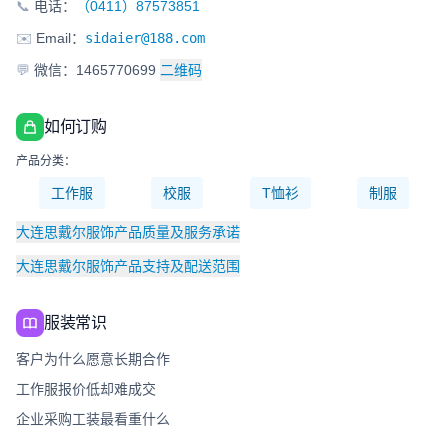
📞
电话：
（0411）87573851
✉️
Email：
sidaier@188.com
💬
微信：1465770699
二维码
如何订购
产品分类：
工作服
校服
T恤衫
制服
大连思戴尔服饰产品质量及服务承诺
大连思戴尔服饰产品支持及配送范围
服装常识
客户为什么愿意长期合作
工作服报价低却难成交
企业采购工装最看重什么