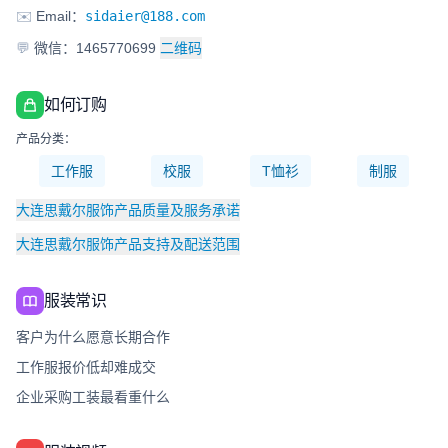
✉️
Email：
sidaier@188.com
💬
微信：1465770699
二维码
如何订购
产品分类：
工作服
校服
T恤衫
制服
大连思戴尔服饰产品质量及服务承诺
大连思戴尔服饰产品支持及配送范围
服装常识
客户为什么愿意长期合作
工作服报价低却难成交
企业采购工装最看重什么