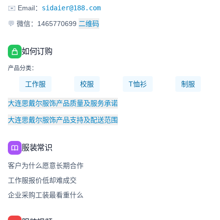
✉️
Email：
sidaier@188.com
💬
微信：1465770699
二维码
如何订购
产品分类：
工作服
校服
T恤衫
制服
大连思戴尔服饰产品质量及服务承诺
大连思戴尔服饰产品支持及配送范围
服装常识
客户为什么愿意长期合作
工作服报价低却难成交
企业采购工装最看重什么