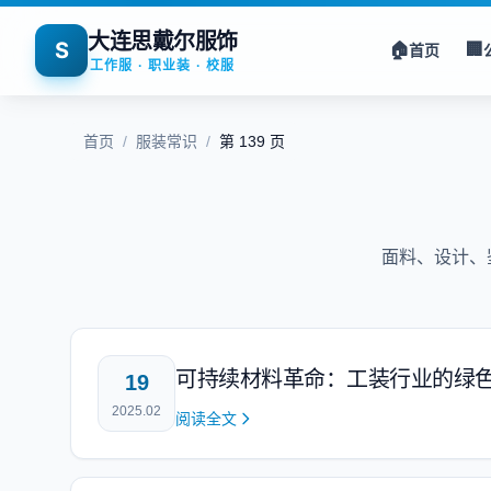
大连思戴尔服饰
S
🏠
🏢
首页
工作服 · 职业装 · 校服
首页
/
服装常识
/
第 139 页
面料、设计、
可持续材料革命：工装行业的绿
19
2025.02
阅读全文