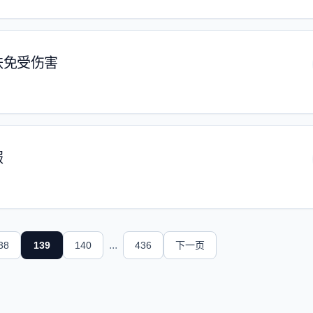
肤免受伤害
服
...
38
139
140
436
下一页