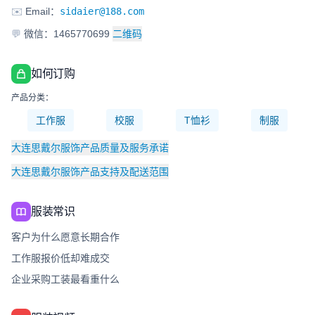
✉️
Email：
sidaier@188.com
💬
微信：1465770699
二维码
如何订购
产品分类：
工作服
校服
T恤衫
制服
大连思戴尔服饰产品质量及服务承诺
大连思戴尔服饰产品支持及配送范围
服装常识
客户为什么愿意长期合作
工作服报价低却难成交
企业采购工装最看重什么