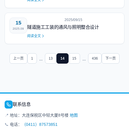
阅读全文
2025/09/15
15
隧道施工工装的通风与照明整合设计
2025.09
阅读全文
上一页
1
...
13
14
15
...
436
下一页
联系信息
📍
地址：大连保税区中轻大厦8号楼
地图
📞
电话：
（0411）87573851