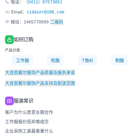
📞
电话：
（0411）87573851
✉️
Email：
sidaier@188.com
💬
微信：1465770699
二维码
如何订购
产品分类：
工作服
校服
T恤衫
制服
大连思戴尔服饰产品质量及服务承诺
大连思戴尔服饰产品支持及配送范围
服装常识
客户为什么愿意长期合作
工作服报价低却难成交
企业采购工装最看重什么