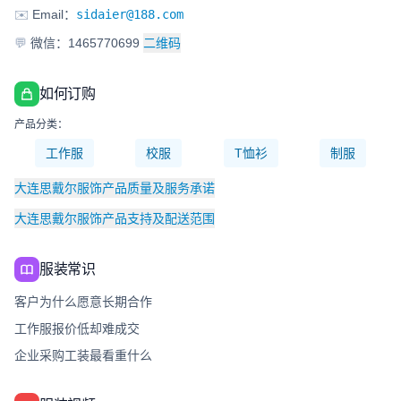
✉️
Email：
sidaier@188.com
💬
微信：1465770699
二维码
如何订购
产品分类：
工作服
校服
T恤衫
制服
大连思戴尔服饰产品质量及服务承诺
大连思戴尔服饰产品支持及配送范围
服装常识
客户为什么愿意长期合作
工作服报价低却难成交
企业采购工装最看重什么