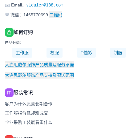
✉️
Email：
sidaier@188.com
💬
微信：1465770699
二维码
如何订购
产品分类：
工作服
校服
T恤衫
制服
大连思戴尔服饰产品质量及服务承诺
大连思戴尔服饰产品支持及配送范围
服装常识
客户为什么愿意长期合作
工作服报价低却难成交
企业采购工装最看重什么