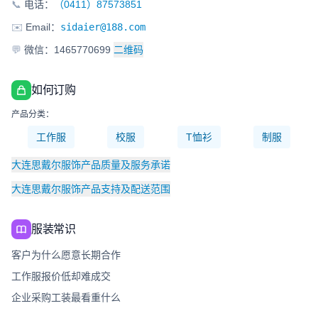
📞
电话：
（0411）87573851
✉️
Email：
sidaier@188.com
💬
微信：1465770699
二维码
如何订购
产品分类：
工作服
校服
T恤衫
制服
大连思戴尔服饰产品质量及服务承诺
大连思戴尔服饰产品支持及配送范围
服装常识
客户为什么愿意长期合作
工作服报价低却难成交
企业采购工装最看重什么