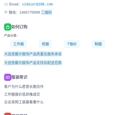
✉️
Email：
sidaier@188.com
💬
微信：1465770699
二维码
如何订购
产品分类：
工作服
校服
T恤衫
制服
大连思戴尔服饰产品质量及服务承诺
大连思戴尔服饰产品支持及配送范围
服装常识
客户为什么愿意长期合作
工作服报价低却难成交
企业采购工装最看重什么