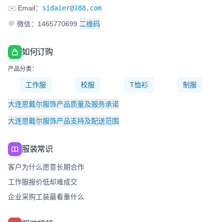
✉️
Email：
sidaier@188.com
💬
微信：1465770699
二维码
如何订购
产品分类：
工作服
校服
T恤衫
制服
大连思戴尔服饰产品质量及服务承诺
大连思戴尔服饰产品支持及配送范围
服装常识
客户为什么愿意长期合作
工作服报价低却难成交
企业采购工装最看重什么