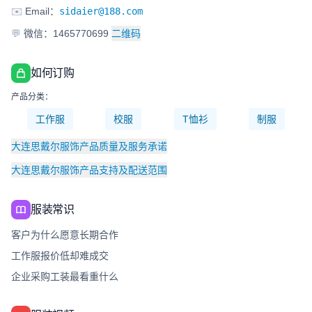
✉️
Email：
sidaier@188.com
💬
微信：1465770699
二维码
如何订购
产品分类：
工作服
校服
T恤衫
制服
大连思戴尔服饰产品质量及服务承诺
大连思戴尔服饰产品支持及配送范围
服装常识
客户为什么愿意长期合作
工作服报价低却难成交
企业采购工装最看重什么