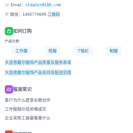
✉️
Email：
sidaier@188.com
💬
微信：1465770699
二维码
如何订购
产品分类：
工作服
校服
T恤衫
制服
大连思戴尔服饰产品质量及服务承诺
大连思戴尔服饰产品支持及配送范围
服装常识
客户为什么愿意长期合作
工作服报价低却难成交
企业采购工装最看重什么