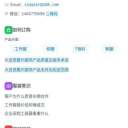
✉️
Email：
sidaier@188.com
💬
微信：1465770699
二维码
如何订购
产品分类：
工作服
校服
T恤衫
制服
大连思戴尔服饰产品质量及服务承诺
大连思戴尔服饰产品支持及配送范围
服装常识
客户为什么愿意长期合作
工作服报价低却难成交
企业采购工装最看重什么