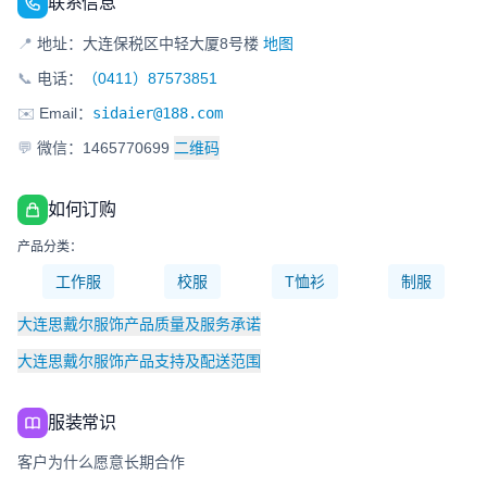
联系信息
📍
地址：大连保税区中轻大厦8号楼
地图
📞
电话：
（0411）87573851
✉️
Email：
sidaier@188.com
💬
微信：1465770699
二维码
如何订购
产品分类：
工作服
校服
T恤衫
制服
大连思戴尔服饰产品质量及服务承诺
大连思戴尔服饰产品支持及配送范围
服装常识
客户为什么愿意长期合作