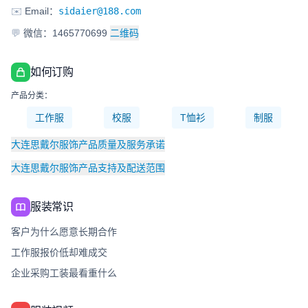
✉️
Email：
sidaier@188.com
💬
微信：1465770699
二维码
如何订购
产品分类：
工作服
校服
T恤衫
制服
大连思戴尔服饰产品质量及服务承诺
大连思戴尔服饰产品支持及配送范围
服装常识
客户为什么愿意长期合作
工作服报价低却难成交
企业采购工装最看重什么