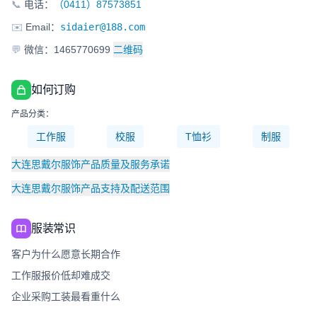
📞
电话：
（0411）87573851
✉️
Email：
sidaier@188.com
💬
微信：1465770699
二维码
如何订购
产品分类：
工作服
校服
T恤衫
制服
大连思戴尔服饰产品质量及服务承诺
大连思戴尔服饰产品支持及配送范围
服装常识
客户为什么愿意长期合作
工作服报价低却难成交
企业采购工装最看重什么