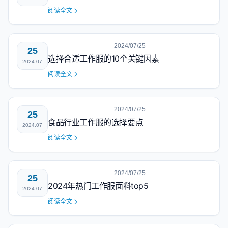
阅读全文
2024/07/25
25
选择合适工作服的10个关键因素
2024.07
阅读全文
2024/07/25
25
食品行业工作服的选择要点
2024.07
阅读全文
2024/07/25
25
2024年热门工作服面料top5
2024.07
阅读全文