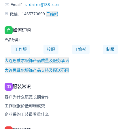
✉️
Email：
sidaier@188.com
💬
微信：1465770699
二维码
如何订购
产品分类：
工作服
校服
T恤衫
制服
大连思戴尔服饰产品质量及服务承诺
大连思戴尔服饰产品支持及配送范围
服装常识
客户为什么愿意长期合作
工作服报价低却难成交
企业采购工装最看重什么