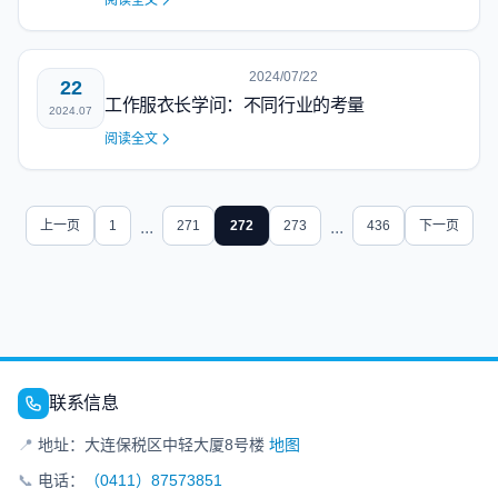
阅读全文
2024/07/22
22
工作服衣长学问：不同行业的考量
2024.07
阅读全文
上一页
1
...
271
272
273
...
436
下一页
联系信息
📍
地址：大连保税区中轻大厦8号楼
地图
📞
电话：
（0411）87573851