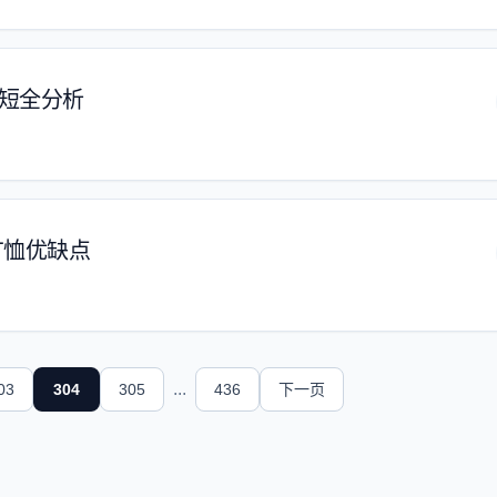
短全分析
T恤优缺点
...
03
304
305
436
下一页