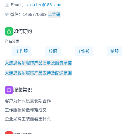
✉️
Email：
sidaier@188.com
💬
微信：1465770699
二维码
如何订购
产品分类：
工作服
校服
T恤衫
制服
大连思戴尔服饰产品质量及服务承诺
大连思戴尔服饰产品支持及配送范围
服装常识
客户为什么愿意长期合作
工作服报价低却难成交
企业采购工装最看重什么