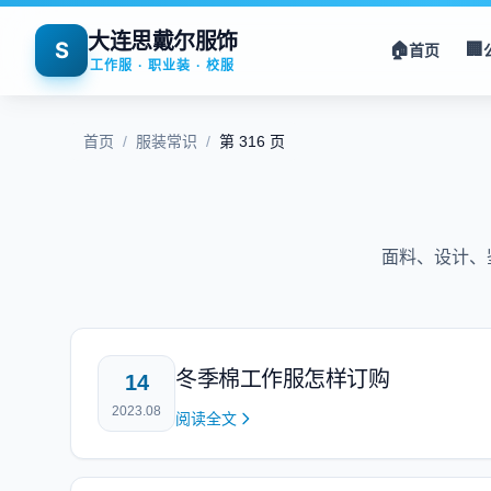
大连思戴尔服饰
S
🏠
🏢
首页
工作服 · 职业装 · 校服
首页
/
服装常识
/
第 316 页
面料、设计、
冬季棉工作服怎样订购
14
2023.08
阅读全文