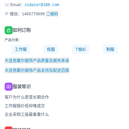
✉️
Email：
sidaier@188.com
💬
微信：1465770699
二维码
如何订购
产品分类：
工作服
校服
T恤衫
制服
大连思戴尔服饰产品质量及服务承诺
大连思戴尔服饰产品支持及配送范围
服装常识
客户为什么愿意长期合作
工作服报价低却难成交
企业采购工装最看重什么