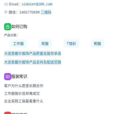
✉️
Email：
sidaier@188.com
💬
微信：1465770699
二维码
如何订购
产品分类：
工作服
校服
T恤衫
制服
大连思戴尔服饰产品质量及服务承诺
大连思戴尔服饰产品支持及配送范围
服装常识
客户为什么愿意长期合作
工作服报价低却难成交
企业采购工装最看重什么