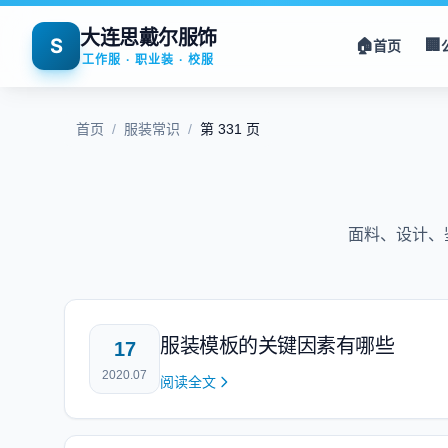
大连思戴尔服饰
S
🏠
🏢
首页
工作服 · 职业装 · 校服
首页
/
服装常识
/
第 331 页
面料、设计、
服装模板的关键因素有哪些
17
2020.07
阅读全文