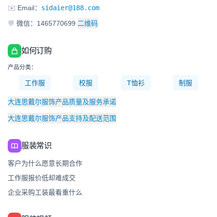
✉️
Email：
sidaier@188.com
💬
微信：1465770699
二维码
如何订购
产品分类：
工作服
校服
T恤衫
制服
大连思戴尔服饰产品质量及服务承诺
大连思戴尔服饰产品支持及配送范围
服装常识
客户为什么愿意长期合作
工作服报价低却难成交
企业采购工装最看重什么