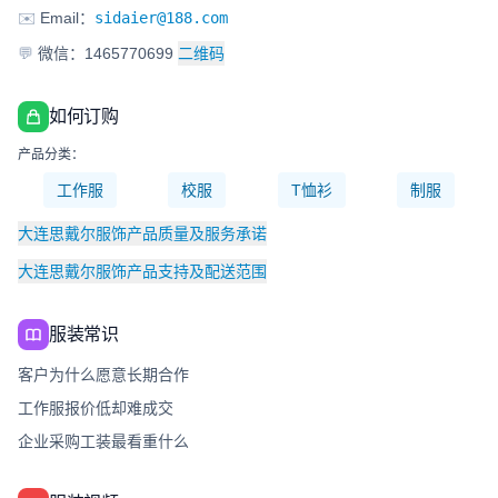
✉️
Email：
sidaier@188.com
💬
微信：1465770699
二维码
如何订购
产品分类：
工作服
校服
T恤衫
制服
大连思戴尔服饰产品质量及服务承诺
大连思戴尔服饰产品支持及配送范围
服装常识
客户为什么愿意长期合作
工作服报价低却难成交
企业采购工装最看重什么