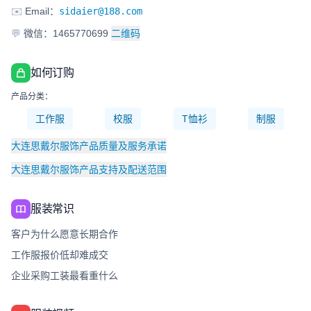
✉️
Email：
sidaier@188.com
💬
微信：1465770699
二维码
如何订购
产品分类：
工作服
校服
T恤衫
制服
大连思戴尔服饰产品质量及服务承诺
大连思戴尔服饰产品支持及配送范围
服装常识
客户为什么愿意长期合作
工作服报价低却难成交
企业采购工装最看重什么