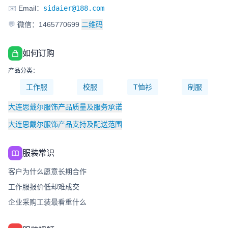
✉️
Email：
sidaier@188.com
💬
微信：1465770699
二维码
如何订购
产品分类：
工作服
校服
T恤衫
制服
大连思戴尔服饰产品质量及服务承诺
大连思戴尔服饰产品支持及配送范围
服装常识
客户为什么愿意长期合作
工作服报价低却难成交
企业采购工装最看重什么