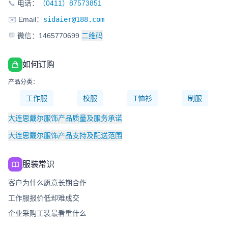
📞
电话：
（0411）87573851
✉️
Email：
sidaier@188.com
💬
微信：1465770699
二维码
如何订购
产品分类：
工作服
校服
T恤衫
制服
大连思戴尔服饰产品质量及服务承诺
大连思戴尔服饰产品支持及配送范围
服装常识
客户为什么愿意长期合作
工作服报价低却难成交
企业采购工装最看重什么