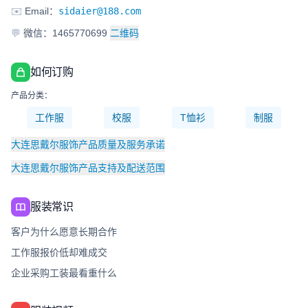
✉️
Email：
sidaier@188.com
💬
微信：1465770699
二维码
如何订购
产品分类：
工作服
校服
T恤衫
制服
大连思戴尔服饰产品质量及服务承诺
大连思戴尔服饰产品支持及配送范围
服装常识
客户为什么愿意长期合作
工作服报价低却难成交
企业采购工装最看重什么