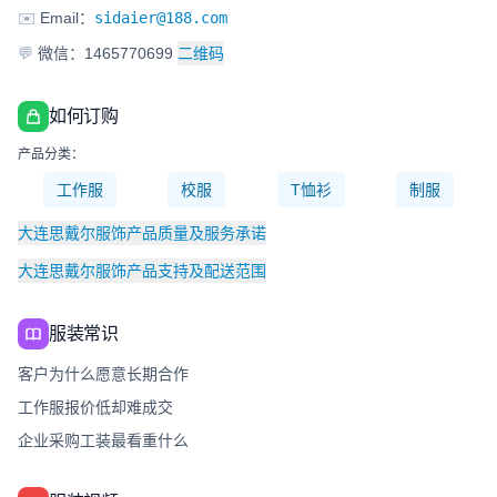
✉️
Email：
sidaier@188.com
💬
微信：1465770699
二维码
如何订购
产品分类：
工作服
校服
T恤衫
制服
大连思戴尔服饰产品质量及服务承诺
大连思戴尔服饰产品支持及配送范围
服装常识
客户为什么愿意长期合作
工作服报价低却难成交
企业采购工装最看重什么