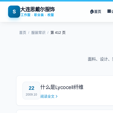
大连思戴尔服饰
S
🏠
🏢
首页
工作服 · 职业装 · 校服
首页
/
服装常识
/
第 412 页
面料、设计、
什么是Lycocell纤维
22
2009.10
阅读全文