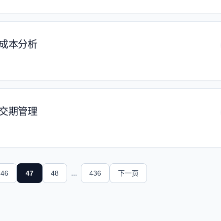
与成本分析
的交期管理
...
46
47
48
436
下一页