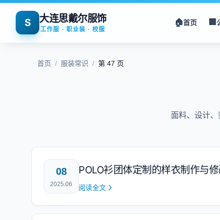
大连思戴尔服饰
S
🏠
🏢
首页
工作服 · 职业装 · 校服
首页
/
服装常识
/
第 47 页
面料、设计、
POLO衫团体定制的样衣制作与
08
2025.06
阅读全文