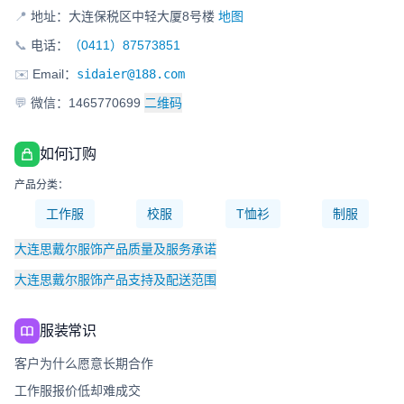
📍
地址：大连保税区中轻大厦8号楼
地图
📞
电话：
（0411）87573851
✉️
Email：
sidaier@188.com
💬
微信：1465770699
二维码
如何订购
产品分类：
工作服
校服
T恤衫
制服
大连思戴尔服饰产品质量及服务承诺
大连思戴尔服饰产品支持及配送范围
服装常识
客户为什么愿意长期合作
工作服报价低却难成交